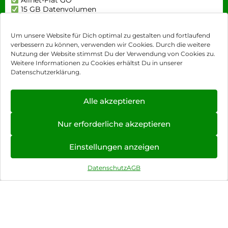
Allnet-Flat GO
15 GB Datenvolumen
Ohne Anschlusspreis
Jetzt smart sparen und durchstarten!
Um unsere Website für Dich optimal zu gestalten und fortlaufend
verbessern zu können, verwenden wir Cookies. Durch die weitere
Nutzung der Website stimmst Du der Verwendung von Cookies zu.
Mehr erfahren
Weitere Informationen zu Cookies erhältst Du in unserer
Datenschutzerklärung.
Alle akzeptieren
Nur erforderliche akzeptieren
Einstellungen anzeigen
Datenschutz
AGB
Hardware Angebote