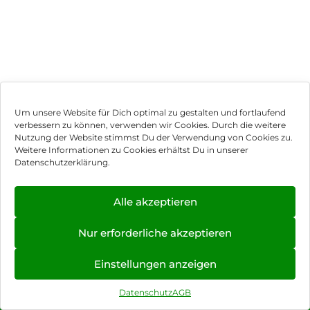
Um unsere Website für Dich optimal zu gestalten und fortlaufend
verbessern zu können, verwenden wir Cookies. Durch die weitere
Nutzung der Website stimmst Du der Verwendung von Cookies zu.
Impressum
Weitere Informationen zu Cookies erhältst Du in unserer
Datenschutzerklärung.
AGB
Datenschutz
Alle akzeptieren
Vertrag widerrufen
Nur erforderliche akzeptieren
Hinweis zur Batterieentsorgung
Einstellungen anzeigen
Newsletter
Datenschutz
AGB
©
2026
, Brodos AG – All Rights Reserved.