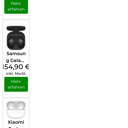
Wireles
Mehr
erfahren
s
Earbuds
Schwar
z
Samsun
g Galaxy
154,90
€
Buds2
inkl. MwSt.
Graphit
e
Mehr
erfahren
Xiaomi