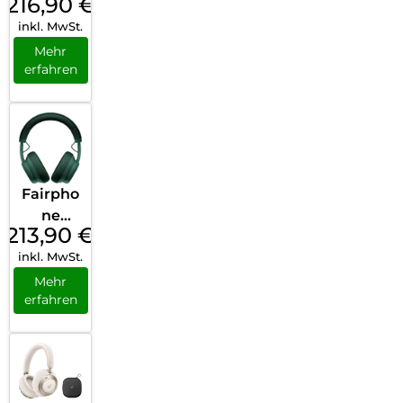
216,90
€
Fairbud
inkl. MwSt.
s XL
(2025)
Mehr
erfahren
Horizon
Black
Fairpho
ne
213,90
€
Fairbud
inkl. MwSt.
s XL
(2025)
Mehr
erfahren
Forest
Green