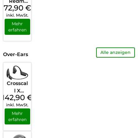
Redmi
72,90
€
Buds 5
inkl. MwSt.
Pro
moonlig
Mehr
erfahren
ht
White
Alle anzeigen
Over-Ears
Crosscal
l X
142,90
€
VIBES
inkl. MwSt.
Black
Mehr
erfahren