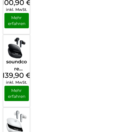
100,90
€
AeroFit
inkl. MwSt.
2 Black
Mehr
erfahren
soundco
re
139,90
€
Liberty
inkl. MwSt.
4 Pro
Black
Mehr
erfahren