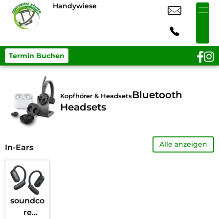
Handywiese
Termin Buchen
Bluetooth
Kopfhörer & Headsets
Headsets
Alle anzeigen
In-Ears
soundco
re