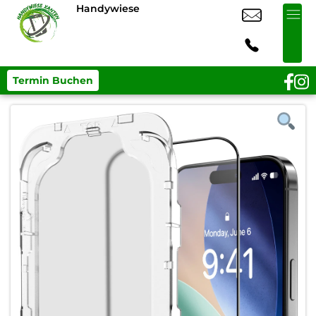
Handywiese
Termin Buchen