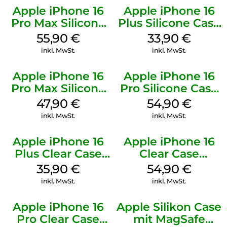
Apple iPhone 16
Apple iPhone 16
Pro Max Silicone
Plus Silicone Case
Case MagSafe
MagSafe Lake
55,90
€
33,90
€
Stone Gray
Green
inkl. MwSt.
inkl. MwSt.
Apple iPhone 16
Apple iPhone 16
Pro Max Silicone
Pro Silicone Case
Case MagSafe
MagSafe Black
47,90
€
54,90
€
Black
inkl. MwSt.
inkl. MwSt.
Apple iPhone 16
Apple iPhone 16
Plus Clear Case
Clear Case
MagSafe
MagSafe
35,90
€
54,90
€
Transparent
Transparent
inkl. MwSt.
inkl. MwSt.
Apple iPhone 16
Apple Silikon Case
Pro Clear Case
mit MagSafe