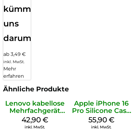
kümmern
uns
darum!
ab 3,49 €
inkl. MwSt.
Mehr
erfahren
Ähnliche Produkte
Lenovo kabellose
Apple iPhone 16
Mehrfachgerät
Pro Silicone Case
Luna Grey
MagSafe Stone
42,90
€
55,90
€
Gray
inkl. MwSt.
inkl. MwSt.