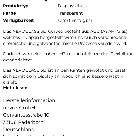
Produkttyp
Displayschutz
Farbe
Transparent
Verfügbarkeit
sofort verfügbar
Das NEVOGLASS 3D Curved besteht aus AGC (ASAHI Glas),
welches in Japan hergestellt wird und durch verschiedene
chemische und galvanotechnische Prozesse veredelt wird.
Dadurch wird eine höhere Härte und gleichzeitige Flexibilität
gewährleistet.
Das NEVOGLASS 3D ist an den Kanten gewölbt und passt
sich somit dem Display an, wodurch eine bessere Haptik
erzielt.
Mehr lesen
Durch die Umformungen wird das komplette Display
zuverlässig geschützt.
Herstellerinformation
nevox GmbH
Cervantesstraße 10
33106 Paderborn
Deutschland