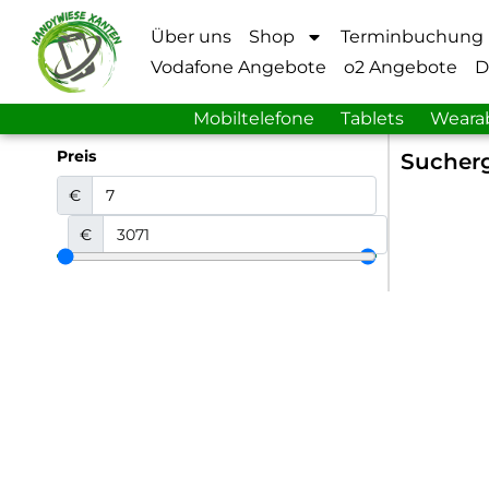
Über uns
Shop
Terminbuchung
Vodafone Angebote
o2 Angebote
D
Mobiltelefone
Tablets
Weara
Preis
Sucherg
€
€