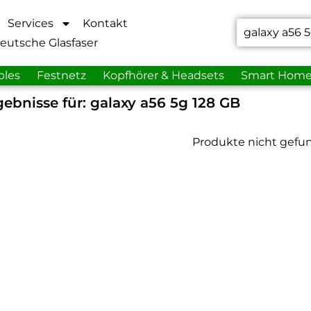
Services
Kontakt
eutsche Glasfaser
bles
Festnetz
Kopfhörer & Headsets
Smart Hom
ebnisse für:
galaxy a56 5g 128 GB
Produkte nicht gefu