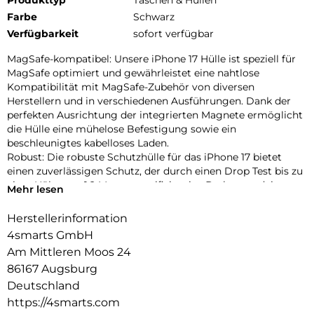
Produkttyp
Taschen & Hüllen
Farbe
Schwarz
Verfügbarkeit
sofort verfügbar
MagSafe-kompatibel: Unsere iPhone 17 Hülle ist speziell für
MagSafe optimiert und gewährleistet eine nahtlose
Kompatibilität mit MagSafe-Zubehör von diversen
Herstellern und in verschiedenen Ausführungen. Dank der
perfekten Ausrichtung der integrierten Magnete ermöglicht
die Hülle eine mühelose Befestigung sowie ein
beschleunigtes kabelloses Laden.
Robust: Die robuste Schutzhülle für das iPhone 17 bietet
einen zuverlässigen Schutz, der durch einen Drop Test bis zu
einer Höhe von 1,2 Metern zertifiziert ist. Du kannst dein
Mehr lesen
Smartphone bedenkenlos nutzen, da es vor versehentlichen
Stürzen und Aufprallen geschützt ist. Die Hülle absorbiert
Herstellerinformation
effektiv Stöße und schützt dein Gerät vor Kratzern und
4smarts GmbH
Beschädigungen.
Am Mittleren Moos 24
Rundumschutz: Unser iPhone 17 Case bietet einen optimalen
86167 Augsburg
Schutz für dein Gerät. Mit verstärkten Kanten schützt es das
Display und die Kamera effektiv vor Kratzern und Stößen. Du
Deutschland
kannst dein Mobilgerät bedenkenlos nutzen und dich auf
https://4smarts.com
einen zuverlässigen Schutz verlassen, der das Design deines