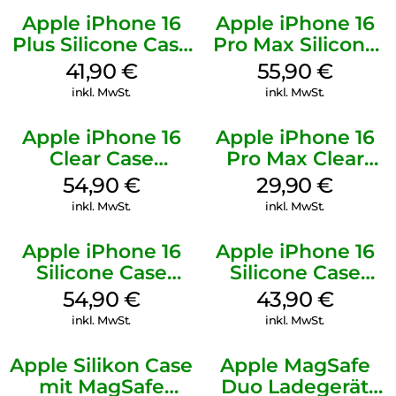
Apple iPhone 16
Apple iPhone 16
Plus Silicone Case
Pro Max Silicone
MagSafe Stone
Case MagSafe
41,90
€
55,90
€
Gray
Stone Gray
inkl. MwSt.
inkl. MwSt.
Apple iPhone 16
Apple iPhone 16
Clear Case
Pro Max Clear
MagSafe
Case MagSafe
54,90
€
29,90
€
Transparent
Transparent
inkl. MwSt.
inkl. MwSt.
Apple iPhone 16
Apple iPhone 16
Silicone Case
Silicone Case
MagSafe Black
MagSafe Plum
54,90
€
43,90
€
inkl. MwSt.
inkl. MwSt.
Apple Silikon Case
Apple MagSafe
mit MagSafe
Duo Ladegerät