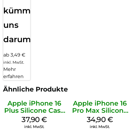
kümmern
uns
darum!
ab 3,49 €
inkl. MwSt.
Mehr
erfahren
Ähnliche Produkte
Apple iPhone 16
Apple iPhone 16
Plus Silicone Case
Pro Max Silicone
MagSafe Lake
Case MagSafe
37,90
€
34,90
€
Green
Denim
inkl. MwSt.
inkl. MwSt.