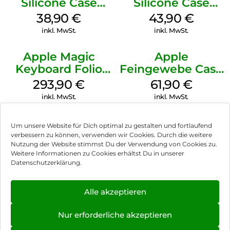
Silicone Case
Silicone Case
MagSafe
MagSafe Plum
38,90
€
43,90
€
Ultramarine
inkl. MwSt.
inkl. MwSt.
Apple Magic
Apple
Keyboard Folio
Feingewebe Case
iPad 10.9″ (10.Gen.)
iPhone 15 Pro
293,90
€
61,90
€
Weiß
MagSafe Schwarz
inkl. MwSt.
inkl. MwSt.
Um unsere Website für Dich optimal zu gestalten und fortlaufend
verbessern zu können, verwenden wir Cookies. Durch die weitere
Nutzung der Website stimmst Du der Verwendung von Cookies zu.
Impressum
Weitere Informationen zu Cookies erhältst Du in unserer
Datenschutzerklärung.
AGB
Datenschutz
Alle akzeptieren
Vertrag widerrufen
Nur erforderliche akzeptieren
Hinweis zur Batterieentsorgung