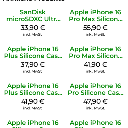
SanDisk
Apple iPhone 16
microSDXC Ultra
Pro Max Silicone
128 GB + Adapter
Case MagSafe
33,90
€
55,90
€
Mobile
Stone Gray
inkl. MwSt.
inkl. MwSt.
Apple iPhone 16
Apple iPhone 16
Plus Silicone Case
Pro Max Silicone
MagSafe Lake
Case MagSafe
37,90
€
41,90
€
Green
Ultramarine
inkl. MwSt.
inkl. MwSt.
Apple iPhone 16
Apple iPhone 16
Plus Silicone Case
Pro Silicone Case
MagSafe Stone
MagSafe Denim
41,90
€
47,90
€
Gray
inkl. MwSt.
inkl. MwSt.
Apple iPhone 16
Apple iPhone 16