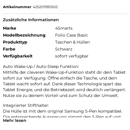
Artikelnummer
4252011910502
Zusätzliche Informationen
Marke
4Smarts
Modellbezeichnung
Folio Case Basic
Produkttyp
Taschen & Hüllen
Farbe
Schwarz
Verfügbarkeit
sofort verfügbar
Auto Wake-Up / Auto-Sleep Funktion:
Mithilfe der cleveren Wake-Up-Funktion steht dir dein Tablet
sofort zur Verfügung. Öffne einfach die Tasche, und dein
Tablet wacht sofort auf. Dank dieser Technologie spart das
Tablet Energie, und die Betriebszeit wird deutlich verlängert.
Nutze sie zu deinem Vorteil und zum Schutz der Umwelt.
Integrierter Stifthalter:
Die Hülle ist mit dem original Samsung S-Pen kompatibel.
Die entsprechende Aussparung nimmt den S-Pen auf und
Mehr lesen
ermöglicht eine sichere magnetische Befestigung am
Tablet. So ist der Samsung S-Pen immer griffbereit und