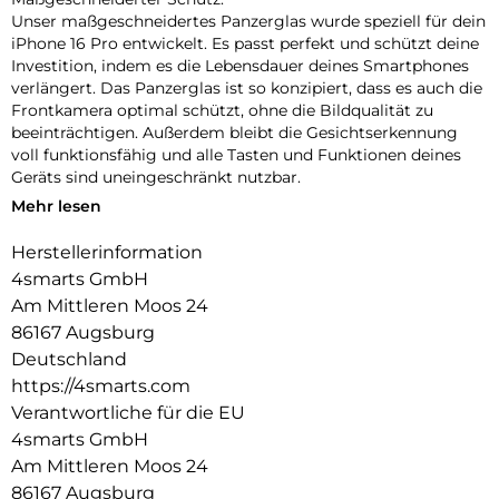
Unser maßgeschneidertes Panzerglas wurde speziell für dein
iPhone 16 Pro entwickelt. Es passt perfekt und schützt deine
Investition, indem es die Lebensdauer deines Smartphones
verlängert. Das Panzerglas ist so konzipiert, dass es auch die
Frontkamera optimal schützt, ohne die Bildqualität zu
beeinträchtigen. Außerdem bleibt die Gesichtserkennung
voll funktionsfähig und alle Tasten und Funktionen deines
Geräts sind uneingeschränkt nutzbar.
Mehr lesen
Einfache Montage:
Unser Second Glass ist nicht nur robust, sondern auch
Herstellerinformation
einfacher zu montieren wie eine Panzerfolie. Mit dem
4smarts GmbH
mitgelieferten Montagerahmen lässt sich das Schutzglas
exakt positionieren und dank des Reinigungssets staubfrei
Am Mittleren Moos 24
anbringen. Und wenn es Zeit ist, das Glas auszutauschen, ist
86167 Augsburg
das genauso einfach. Mit unserem Second Glas erhältst du
Deutschland
einen effektiven und benutzerfreundlichen Schutz für das
https://4smarts.com
Display deines Mobilgeräts.
Verantwortliche für die EU
Kristallklare Qualität:
4smarts GmbH
Der Displayschutz bietet nicht nur optimalen Schutz für dein
Am Mittleren Moos 24
Smartphone, sondern garantiert auch die uneingeschränkte
86167 Augsburg
Nutzung des Touchscreens. Trotz seiner Robustheit bleibt