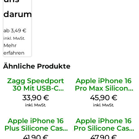
darum!
ab 3,49 €
inkl. MwSt.
Mehr
erfahren
Ähnliche Produkte
Zagg Speedport
Apple iPhone 16
30 Mit USB-C
Pro Max Silicone
Kabel Weiß
Case MagSafe
33,90
€
45,90
€
Ultramarine
inkl. MwSt.
inkl. MwSt.
Apple iPhone 16
Apple iPhone 16
Plus Silicone Case
Pro Silicone Case
MagSafe Stone
MagSafe Denim
41,90
€
47,90
€