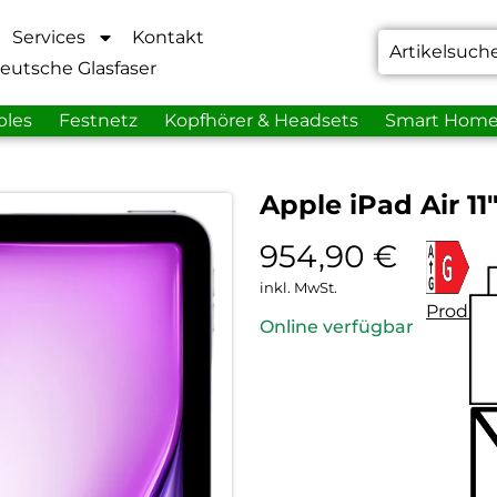
Services
Kontakt
eutsche Glasfaser
bles
Festnetz
Kopfhörer & Headsets
Smart Hom
Apple iPad Air 11
954,90
€
inkl. MwSt.
Produkt
Online verfügbar