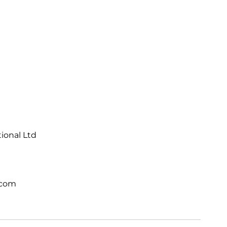
tional Ltd
.com