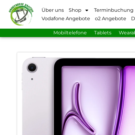
Über uns
Shop
Terminbuchung
Vodafone Angebote
o2 Angebote
D
Mobiltelefone
Tablets
Weara