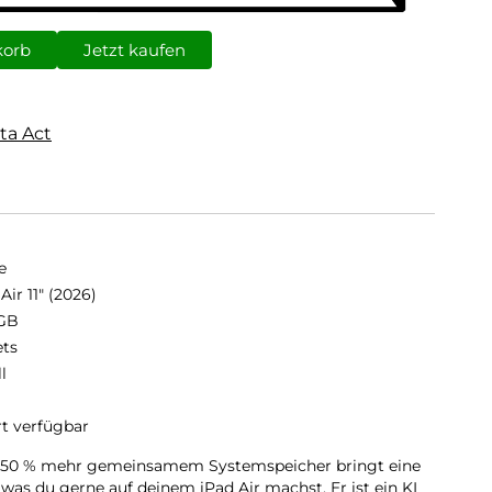
korb
Jetzt kaufen
ta Act
e
Air 11" (2026)
GB
ets
ll
rt verfügbar
it 50 % mehr gemein­samem Systemspeicher bringt eine
, was du gerne auf deinem iPad Air machst. Er ist ein KI