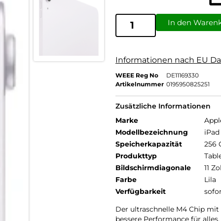
In den Waren
Informationen nach EU Da
WEEE Reg No
DE11169330
Artikelnummer
0195950825251
Zusätzliche Informationen
Marke
Appl
Modellbezeichnung
iPad 
Speicherkapazität
256 
Produkttyp
Tabl
Bildschirmdiagonale
11 Zo
Farbe
Lila
Verfügbarkeit
sofo
Der ultra­schnelle M4 Chip m
bessere Per­for­mance für alles