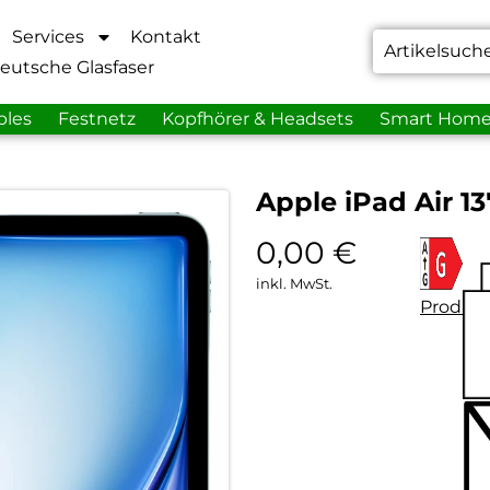
Services
Kontakt
eutsche Glasfaser
bles
Festnetz
Kopfhörer & Headsets
Smart Hom
Apple iPad Air 13
0,00
€
inkl. MwSt.
Produkt