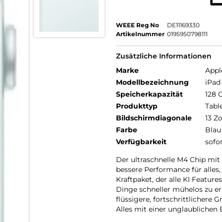
WEEE Reg No
DE11169330
Artikelnummer
0195950798111
Zusätzliche Informationen
Marke
Appl
Modellbezeichnung
iPad 
Speicherkapazität
128 
Produkttyp
Tabl
Bildschirmdiagonale
13 Zo
Farbe
Blau
Verfügbarkeit
sofo
Der ultraschnelle M4 Chip m
bessere Performance für alles,
Kraftpaket, der alle KI Featur
Dinge schneller mühelos zu er
flüssigere, fortschrittlichere 
Alles mit einer unglaublichen E