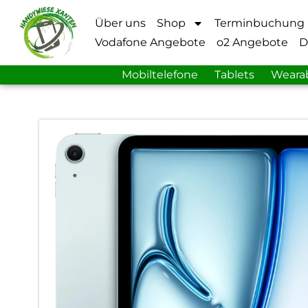
Über uns
Shop
Terminbuchung
Vodafone Angebote
o2 Angebote
D
Mobiltelefone
Tablets
Weara