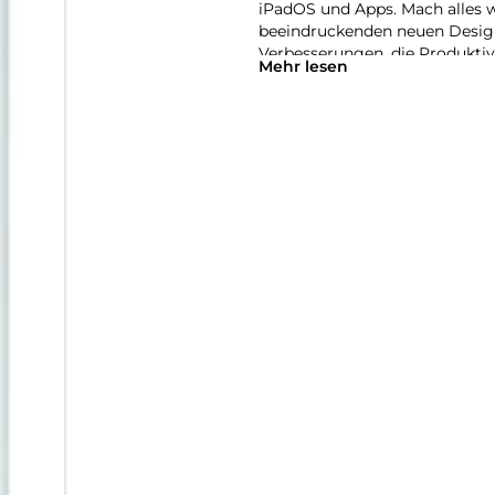
iPadOS und Apps. Mach alles 
beeindruckenden neuen Desig
Verbesserungen, die Produktivi
Mehr lesen
überarbeitetes, intuitives Fen
als je zuvor. Du kannst Pro A
Projekte jeder Größe erledigen
Apple Intelligence. Einfach hil
Intelligence entwickelt, deinem
auszudrücken und Dinge mühelo
die Sicherheit, dass niemand a
Mit Apple Intelligence kannst 
Verwandle mit dem Feature Bil
erstelle mit Image Playground
Beschreibungen, Ideen oder s
Schreibtools helfen dir, gena
auf ein neues Level zu bringe
zusammenfassen, deine Texte K
umschreiben, bis der Ton perfe
Mit dem Bereinigen Tool in der
Fotos stört. Apple Intelligence