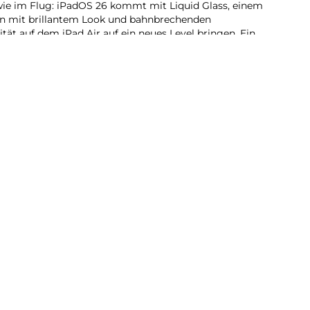
wie im Flug: iPadOS 26 kommt mit Liquid Glass, einem
n mit brillantem Look und bahnbrechenden
tät auf dem iPad Air auf ein neues Level bringen. Ein
stersystem gibt dir mehr Möglichkeiten und Flexibilität
pps nutzen, anspruchsvolle Games spielen und kreative
 – ganz natürlich per Touch.
freich. Jeden Tag: Das iPad Air wurde für Apple
 ganz persönlichen KI System. Es hilft dir dabei, dich
s zu erledigen. Revolutionärer Datenschutz gibt dir
uf deine Daten zugreifen kann − auch nicht Apple.
du dich auf beeindruckende Art visuell ausdrücken.
dkreation grobe Skizzen in passende Bilder. Oder
 ganz neue Bilder, basierend auf deinen
ogar Personen aus deiner Fotomediathek.
u die richtigen Worte zu finden und deine Kommunikation
n. Lass mit nur einem Fingertipp ausgewählten Text
orrektur lesen oder in unterschiedliche Versionen
kt passt.
 Fotos App entfernst du einfach das, was dich in deinen
 identifiziert Hintergrundobjekte, die du mit einem