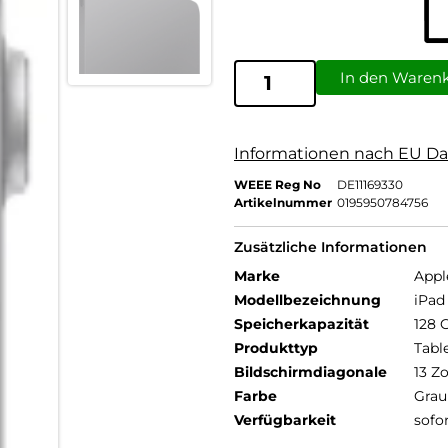
In den Waren
Informationen nach EU Da
WEEE Reg No
DE11169330
Artikelnummer
0195950784756
Zusätzliche Informationen
Marke
Appl
Modellbezeichnung
iPad 
Speicherkapazität
128 
Produkttyp
Tabl
Bildschirmdiagonale
13 Zo
Farbe
Grau
Verfügbarkeit
sofo