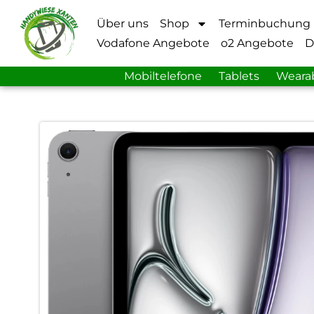
Über uns
Shop
Terminbuchung
Vodafone Angebote
o2 Angebote
D
Mobiltelefone
Tablets
Weara