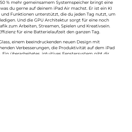
it 50 % mehr gemein­samem Systemspeicher bringt eine
, was du gerne auf deinem iPad Air machst. Er ist ein KI
es und Funk­tionen unter­stützt, die du jeden Tag nutzt, um
e­digen. Und die GPU Archi­tektur sorgt für eine noch
 Grafik zum Arbeiten, Streamen, Spielen und Kreativ­sein.
ffizienz für eine Batterie­laufzeit den ganzen Tag.
lass, einem beein­druckenden neuen Design mit
henden Verbes­serungen, die Produktivität auf dem iPad
 Ein über­arbeitetes, intui­tives Fenstersystem gibt dir
ilität als je zuvor. Du kannst Pro Apps nutzen,
und kreative Pro­jekte jeder Größe erle­digen – ganz
telligence ent­wi­ckelt, deinem ganz per­sön­lichen KI
ch auszu­drücken und Dinge mühelos zu erle­digen.
bt dir die Sicher­heit, dass niemand auf deine Daten zu­
e.
du dich auf beein­druckende Art visuell ausdrücken.
dkreation grobe Skizzen in passende Bilder. Oder
ganz neue Bilder, basie­rend auf deinen Beschrei­
sonen aus deiner Fotomediathek.