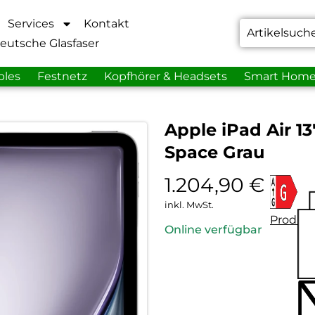
Services
Kontakt
eutsche Glasfaser
bles
Festnetz
Kopfhörer & Headsets
Smart Hom
Apple iPad Air 13
Space Grau
1.204,90
€
inkl. MwSt.
Produkt
Online verfügbar