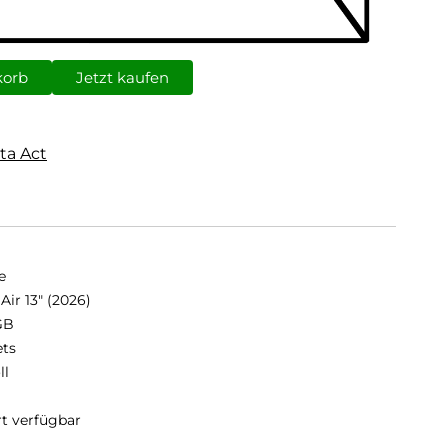
korb
Jetzt kaufen
ta Act
e
Air 13" (2026)
GB
ets
ll
rt verfügbar