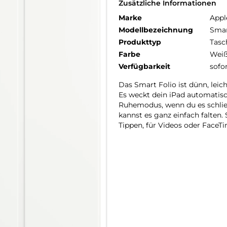
Zusätzliche Informationen
Marke
Appl
Modellbezeichnung
Smar
Produkttyp
Tasc
Farbe
Wei
Verfügbarkeit
sofo
Das Smart Folio ist dünn, leic
Es weckt dein iPad auto­matisc
Ruhemodus, wenn du es schlie
kannst es ganz einfach falten.
Tippen, für Videos oder FaceT