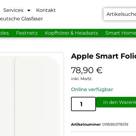
Services
Kontakt
eutsche Glasfaser
bles
Festnetz
Kopfhörer & Headsets
Smart Hom
Apple Smart Foli
78,90
€
inkl. MwSt.
Online verfügbar
In den Waren
Artikelnummer
0195950178319