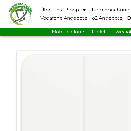
Über uns
Shop
Terminbuchung
Vodafone Angebote
o2 Angebote
D
Mobiltelefone
Tablets
Weara