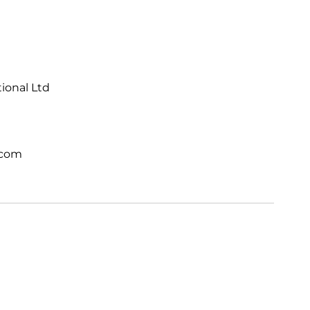
tional Ltd
.com