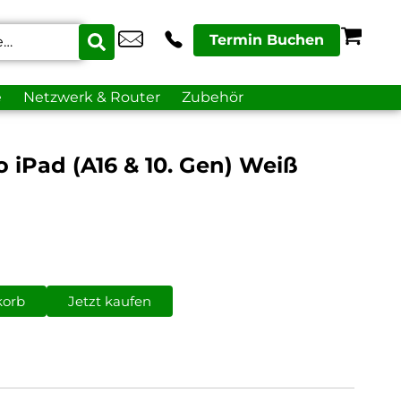
Termin Buchen
e
Netzwerk & Router
Zubehör
o iPad (A16 & 10. Gen) Weiß
korb
Jetzt kaufen