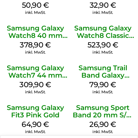
(M/L) Galaxy
Watch8/Watch8
50,90
€
32,90
€
Watch8/Watch8
Classic Red
inkl. MwSt.
inkl. MwSt.
Classic Green
Samsung Galaxy
Samsung Galaxy
Watch8 40 mm
Watch8 Classic
Graphite
White
378,90
€
523,90
€
inkl. MwSt.
inkl. MwSt.
Samsung Galaxy
Samsung Trail
Watch7 44 mm
Band Galaxy
Green
Watch Ultra
309,90
€
79,90
€
Orange
inkl. MwSt.
inkl. MwSt.
Samsung Galaxy
Samsung Sport
Fit3 Pink Gold
Band 20 mm S/M
Galaxy Watch4
64,90
€
26,90
€
Serie Graphite
inkl. MwSt.
inkl. MwSt.