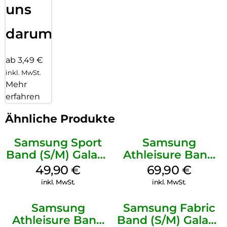
uns
darum!
ab 3,49 €
inkl. MwSt.
Mehr
erfahren
Ähnliche Produkte
Samsung Sport
Samsung
Band (S/M) Galaxy
Athleisure Band
Watch8/Watch8
(M/L) Galaxy
49,90
€
69,90
€
Classic White
Watch8/Watch8
inkl. MwSt.
inkl. MwSt.
Classic Graphite
Samsung
Samsung Fabric
Athleisure Band
Band (S/M) Galaxy