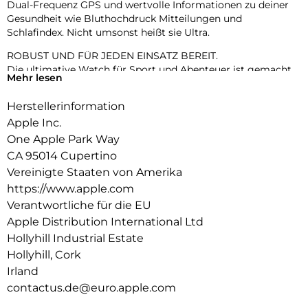
Dual-Frequenz GPS und wertvolle Informationen zu deiner
Gesundheit wie Bluthochdruck Mitteilungen und
Schlafindex. Nicht umsonst heißt sie Ultra.
ROBUST UND FÜR JEDEN EINSATZ BEREIT.
Die ultimative Watch für Sport und Abenteuer ist gemacht,
Mehr lesen
um lange zu halten. Sie kommt mit einem extrem harten
Titangehäuse und einem robusten Display aus Saphirglas.
Herstellerinformation
Sie ist wassergeschützt bis 100 m – perfekt zum
Apple Inc.
Schwimmen, Tauchen und für Wassersport mit hohen
Geschwindigkeiten.
One Apple Park Way
CA 95014 Cupertino
HELLES, BRILLANTES DISPLAY.
Vereinigte Staaten von Amerika
Das große und fortschrittliche Display gibt mehr Licht bei
https://www.apple.com
schrägen Blickwinkeln ab. Dadurch ist es noch heller und
besser zu lesen.3 Und du kannst es sogar als Taschenlampe
Verantwortliche für die EU
benutzen.
Apple Distribution International Ltd
Hollyhill Industrial Estate
BATTERIELAUFZEIT FÜR MEHRERE TAGE.
Bis zu 42 Stunden bei normaler Nutzung und bis zu 72
Hollyhill, Cork
Stunden im Stromsparmodus. Tracke ein Training mit
Irland
durchgehenden GPS Abfragen und Herzfrequenzmessungen
contactus.de@euro.apple.com
für bis zu 20 Stunden im Stromsparmodus.