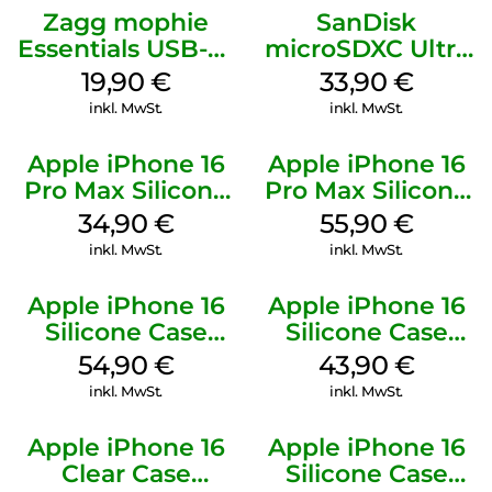
Zagg mophie
SanDisk
Essentials USB-C-
microSDXC Ultra
20W Charger PD
128 GB + Adapter
19,90
€
33,90
€
Weiß
Mobile
inkl. MwSt.
inkl. MwSt.
Apple iPhone 16
Apple iPhone 16
Pro Max Silicone
Pro Max Silicone
Case MagSafe
Case MagSafe
34,90
€
55,90
€
Denim
Stone Gray
inkl. MwSt.
inkl. MwSt.
Apple iPhone 16
Apple iPhone 16
Silicone Case
Silicone Case
MagSafe Black
MagSafe Plum
54,90
€
43,90
€
inkl. MwSt.
inkl. MwSt.
Apple iPhone 16
Apple iPhone 16
Clear Case
Silicone Case