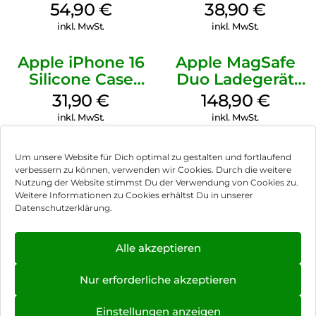
MagSafe
MagSafe
54,90
€
38,90
€
Transparent
Ultramarine
inkl. MwSt.
inkl. MwSt.
Apple iPhone 16
Apple MagSafe
Silicone Case
Duo Ladegerät
MagSafe Fuchsia
Weiß
31,90
€
148,90
€
inkl. MwSt.
inkl. MwSt.
Um unsere Website für Dich optimal zu gestalten und fortlaufend
verbessern zu können, verwenden wir Cookies. Durch die weitere
Nutzung der Website stimmst Du der Verwendung von Cookies zu.
Impressum
Weitere Informationen zu Cookies erhältst Du in unserer
Datenschutzerklärung.
AGB
Datenschutz
Alle akzeptieren
Vertrag widerrufen
Nur erforderliche akzeptieren
Hinweis zur Batterieentsorgung
Einstellungen anzeigen