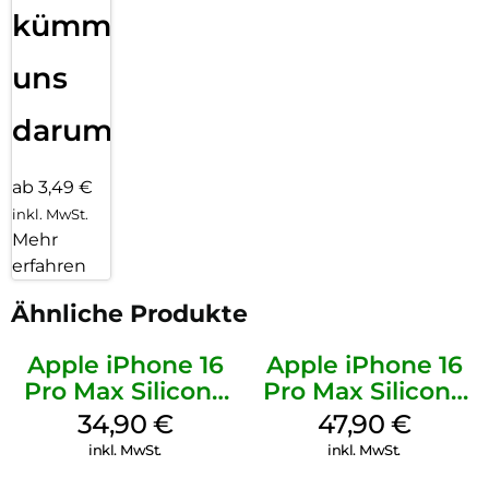
kümmern
uns
darum!
ab 3,49 €
inkl. MwSt.
Mehr
erfahren
Ähnliche Produkte
Apple iPhone 16
Apple iPhone 16
Pro Max Silicone
Pro Max Silicone
Case MagSafe
Case MagSafe
34,90
€
47,90
€
Denim
Black
inkl. MwSt.
inkl. MwSt.