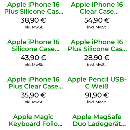
Apple iPhone 16
Apple iPhone 16
Plus Silicone Case
Clear Case
MagSafe Denim
MagSafe
38,90
€
54,90
€
Transparent
inkl. MwSt.
inkl. MwSt.
Apple iPhone 16
Apple iPhone 16
Silicone Case
Plus Silicone Case
MagSafe Plum
MagSafe Black
43,90
€
28,90
€
inkl. MwSt.
inkl. MwSt.
Apple iPhone 16
Apple Pencil USB-
Plus Clear Case
C Weiß
MagSafe
35,90
€
91,90
€
Transparent
inkl. MwSt.
inkl. MwSt.
Apple Magic
Apple MagSafe
Keyboard Folio
Duo Ladegerät