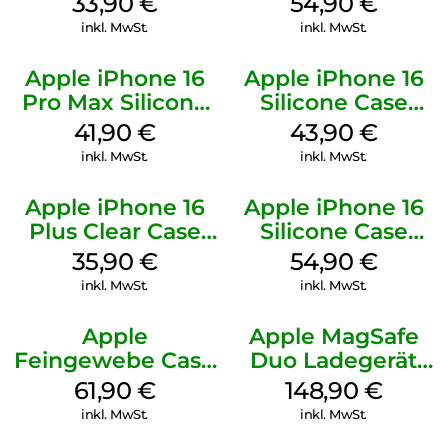
33,90
€
54,90
€
Mobile
inkl. MwSt.
inkl. MwSt.
Apple iPhone 16
Apple iPhone 16
Pro Max Silicone
Silicone Case
Case MagSafe
MagSafe Plum
41,90
€
43,90
€
Ultramarine
inkl. MwSt.
inkl. MwSt.
Apple iPhone 16
Apple iPhone 16
Plus Clear Case
Silicone Case
MagSafe
MagSafe Black
35,90
€
54,90
€
Transparent
inkl. MwSt.
inkl. MwSt.
Apple
Apple MagSafe
Feingewebe Case
Duo Ladegerät
iPhone 15 Pro
Weiß
61,90
€
148,90
€
MagSafe Schwarz
inkl. MwSt.
inkl. MwSt.