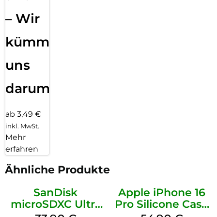
– Wir
kümmern
uns
darum!
ab 3,49 €
inkl. MwSt.
Mehr
erfahren
Ähnliche Produkte
SanDisk
Apple iPhone 16
microSDXC Ultra
Pro Silicone Case
128 GB + Adapter
MagSafe Black