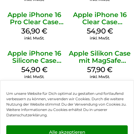
Apple iPhone 16
Apple iPhone 16
Pro Clear Case
Clear Case
MagSafe
MagSafe
36,90
€
54,90
€
Transparent
Transparent
inkl. MwSt.
inkl. MwSt.
Apple iPhone 16
Apple Silikon Case
Silicone Case
mit MagSafe
MagSafe Lake
iPhone 14 Pro
54,90
€
57,90
€
Green
(PRODUCT)RED
inkl. MwSt.
inkl. MwSt.
Um unsere Website für Dich optimal zu gestalten und fortlaufend
verbessern zu können, verwenden wir Cookies. Durch die weitere
Nutzung der Website stimmst Du der Verwendung von Cookies zu.
Impressum
Weitere Informationen zu Cookies erhältst Du in unserer
Datenschutzerklärung.
AGB
Datenschutz
Alle akzeptieren