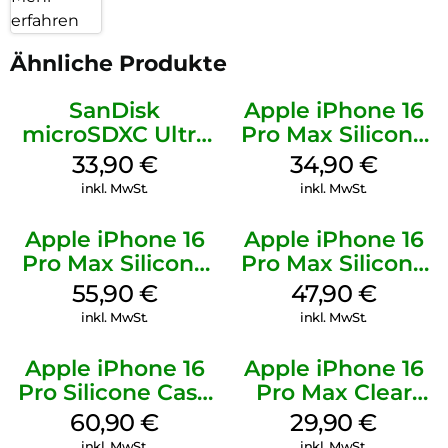
erfahren
Ähnliche Produkte
SanDisk
Apple iPhone 16
microSDXC Ultra
Pro Max Silicone
128 GB + Adapter
Case MagSafe
33,90
€
34,90
€
Mobile
Denim
inkl. MwSt.
inkl. MwSt.
Apple iPhone 16
Apple iPhone 16
Pro Max Silicone
Pro Max Silicone
Case MagSafe
Case MagSafe
55,90
€
47,90
€
Stone Gray
Black
inkl. MwSt.
inkl. MwSt.
Apple iPhone 16
Apple iPhone 16
Pro Silicone Case
Pro Max Clear
MagSafe Stone
Case MagSafe
60,90
€
29,90
€
Gray
Transparent
inkl. MwSt.
inkl. MwSt.