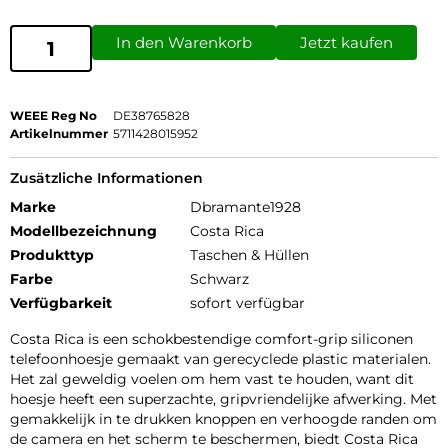
In den Warenkorb
Jetzt kaufen
WEEE Reg No
DE38765828
Artikelnummer
5711428015952
Zusätzliche Informationen
Marke
Dbramante1928
Modellbezeichnung
Costa Rica
Produkttyp
Taschen & Hüllen
Farbe
Schwarz
Verfügbarkeit
sofort verfügbar
Costa Rica is een schokbestendige comfort-grip siliconen
telefoonhoesje gemaakt van gerecyclede plastic materialen.
Het zal geweldig voelen om hem vast te houden, want dit
hoesje heeft een superzachte, gripvriendelijke afwerking. Met
gemakkelijk in te drukken knoppen en verhoogde randen om
de camera en het scherm te beschermen, biedt Costa Rica