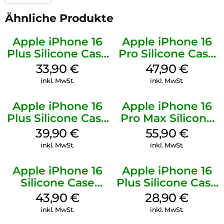
Ähnliche Produkte
Apple iPhone 16
Apple iPhone 16
Plus Silicone Case
Pro Silicone Case
MagSafe Lake
MagSafe Denim
33,90
€
47,90
€
Green
inkl. MwSt.
inkl. MwSt.
Apple iPhone 16
Apple iPhone 16
Plus Silicone Case
Pro Max Silicone
MagSafe Plum
Case MagSafe
39,90
€
55,90
€
Stone Gray
inkl. MwSt.
inkl. MwSt.
Apple iPhone 16
Apple iPhone 16
Silicone Case
Plus Silicone Case
MagSafe Plum
MagSafe Black
43,90
€
28,90
€
inkl. MwSt.
inkl. MwSt.