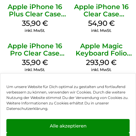
Apple iPhone 16
Apple iPhone 16
Plus Clear Case
Clear Case
MagSafe
MagSafe
35,90
€
54,90
€
Transparent
Transparent
inkl. MwSt.
inkl. MwSt.
Apple iPhone 16
Apple Magic
Pro Clear Case
Keyboard Folio
MagSafe
iPad 10.9″ (10.Gen.)
35,90
€
293,90
€
Transparent
Weiß
inkl. MwSt.
inkl. MwSt.
Um unsere Website für Dich optimal zu gestalten und fortlaufend
verbessern zu können, verwenden wir Cookies. Durch die weitere
Nutzung der Website stimmst Du der Verwendung von Cookies zu.
Impressum
Weitere Informationen zu Cookies erhältst Du in unserer
Datenschutzerklärung.
AGB
Datenschutz
Alle akzeptieren