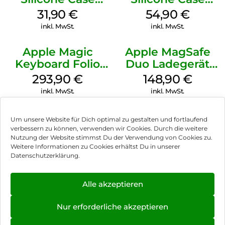
MagSafe Fuchsia
MagSafe Black
31,90
€
54,90
€
inkl. MwSt.
inkl. MwSt.
Apple Magic
Apple MagSafe
Keyboard Folio
Duo Ladegerät
iPad 10.9″ (10.Gen.)
Weiß
293,90
€
148,90
€
Weiß
inkl. MwSt.
inkl. MwSt.
Um unsere Website für Dich optimal zu gestalten und fortlaufend
verbessern zu können, verwenden wir Cookies. Durch die weitere
Nutzung der Website stimmst Du der Verwendung von Cookies zu.
Impressum
Weitere Informationen zu Cookies erhältst Du in unserer
Datenschutzerklärung.
AGB
Datenschutz
Alle akzeptieren
Vertrag widerrufen
Nur erforderliche akzeptieren
Hinweis zur Batterieentsorgung