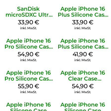
SanDisk
Apple iPhone 16
microSDXC Ultra
Plus Silicone Case
128 GB + Adapter
MagSafe Lake
33,90
€
33,90
€
Mobile
Green
inkl. MwSt.
inkl. MwSt.
Apple iPhone 16
Apple iPhone 16
Pro Silicone Case
Plus Silicone Case
MagSafe Black
MagSafe Stone
54,90
€
41,90
€
Gray
inkl. MwSt.
inkl. MwSt.
Apple iPhone 16
Apple iPhone 16
Pro Silicone Case
Clear Case
MagSafe Stone
MagSafe
55,90
€
54,90
€
Gray
Transparent
inkl. MwSt.
inkl. MwSt.
Apple iPhone 16
Apple iPhone 16
Silicone Case
Silicone Case