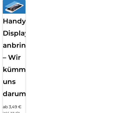
Handy
Displayfolie
anbringen
– Wir
kümmern
uns
darum!
ab 3,49 €
inkl. MwSt.