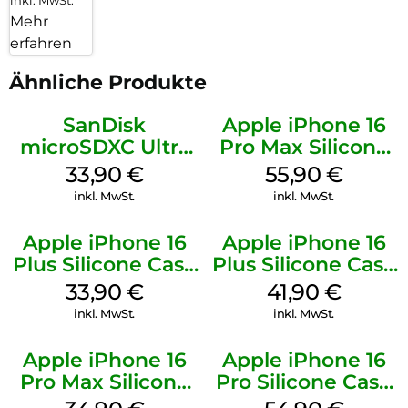
Mehr
erfahren
Ähnliche Produkte
SanDisk
Apple iPhone 16
microSDXC Ultra
Pro Max Silicone
128 GB + Adapter
Case MagSafe
33,90
€
55,90
€
Mobile
Stone Gray
inkl. MwSt.
inkl. MwSt.
Apple iPhone 16
Apple iPhone 16
Plus Silicone Case
Plus Silicone Case
MagSafe Lake
MagSafe Stone
33,90
€
41,90
€
Green
Gray
inkl. MwSt.
inkl. MwSt.
Apple iPhone 16
Apple iPhone 16
Pro Max Silicone
Pro Silicone Case
Case MagSafe
MagSafe Black