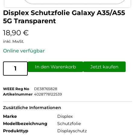
Displex Schutzfolie Galaxy A35/A55
5G Transparent
18,90
€
inkl. MwSt.
Online verfügbar
In den Warenkorb
Jetzt kaufen
WEEE Reg No
DE38765828
Artikelnummer
4028778122539
Zusätzliche Informationen
Marke
Displex
Modellbezeichnung
Schutzfolie
Produkttyp
Displayschutz