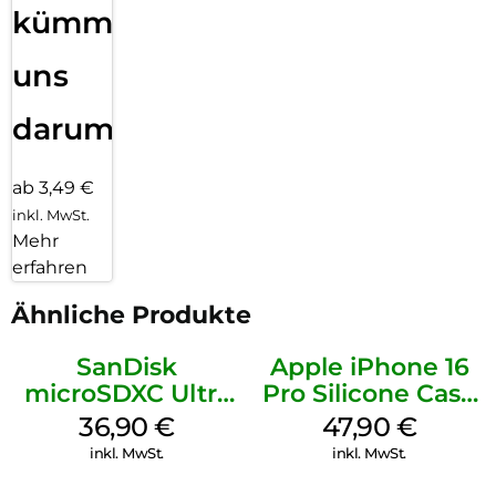
kümmern
uns
darum!
ab 3,49 €
inkl. MwSt.
Mehr
erfahren
Ähnliche Produkte
SanDisk
Apple iPhone 16
microSDXC Ultra
Pro Silicone Case
128 GB + Adapter
MagSafe Denim
36,90
€
47,90
€
Mobile
inkl. MwSt.
inkl. MwSt.