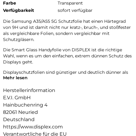
Farbe
Transparent
Verfügbarkeit
sofort verfügbar
Die Samsung A35/A55 5G Schutzfolie hat einen Härtegrad
von 9H und ist damit nicht nur kratz-, bruch-, und stoßfester
als vergleichbare Folien, sondern vergleichbar mit
Schutzgläsern.
Die Smart Glass Handyfolie von DISPLEX ist die richtige
Wahl, wenn es um den einfachen, extrem dünnen Schutz des
Displays geht.
Displayschutzfolien sind günstiger und deutlich dünner als
Mehr lesen
ein Schutzglas, flexibel und kaum bemerkbar.
9H Oberflächenhärte:
Herstellerinformation
Smart Glass ist eine Kombination aus einer extrem dünnen,
E.V.I. GmbH
flexiblen, nahezu unzerstörbaren Schutzfolie und
Hainbuchenring 4
konventionellem Panzerglas. Mit einer Oberflächenhärte von
82061 Neuried
9H dank dem PET-Glas-Verbundmaterial bietet die
Panzerglasfolie einen sehr guten Schutz gegen Kratzer und
Deutschland
andere Schäden.
https://www.displex.com
Verantwortliche für die EU
Made in Germany: