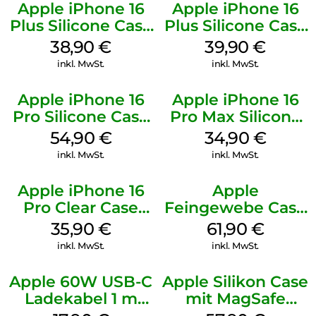
Apple iPhone 16
Apple iPhone 16
Plus Silicone Case
Plus Silicone Case
MagSafe Denim
MagSafe Plum
38,90
€
39,90
€
inkl. MwSt.
inkl. MwSt.
Apple iPhone 16
Apple iPhone 16
Pro Silicone Case
Pro Max Silicone
MagSafe Black
Case MagSafe
54,90
€
34,90
€
Denim
inkl. MwSt.
inkl. MwSt.
Apple iPhone 16
Apple
Pro Clear Case
Feingewebe Case
MagSafe
iPhone 15 Pro
35,90
€
61,90
€
Transparent
MagSafe Schwarz
inkl. MwSt.
inkl. MwSt.
Apple 60W USB-C
Apple Silikon Case
Ladekabel 1 m
mit MagSafe
Weiß
iPhone 14 Pro