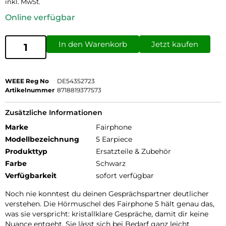
inkl. MwSt.
Online verfügbar
In den Warenkorb
Jetzt kaufen
WEEE Reg No
DE54352723
Artikelnummer
8718819377573
Zusätzliche Informationen
Marke
Fairphone
Modellbezeichnung
5 Earpiece
Produkttyp
Ersatzteile & Zubehör
Farbe
Schwarz
Verfügbarkeit
sofort verfügbar
Noch nie konntest du deinen Gesprächspartner deutlicher
verstehen. Die Hörmuschel des Fairphone 5 hält genau das,
was sie verspricht: kristallklare Gespräche, damit dir keine
Nuance entgeht. Sie lässt sich bei Bedarf ganz leicht