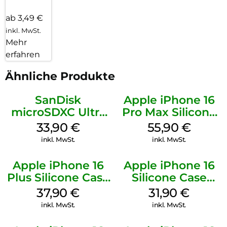
ab 3,49 €
inkl. MwSt.
Mehr
erfahren
Ähnliche Produkte
SanDisk
Apple iPhone 16
microSDXC Ultra
Pro Max Silicone
128 GB + Adapter
Case MagSafe
33,90
€
55,90
€
Mobile
Stone Gray
inkl. MwSt.
inkl. MwSt.
Apple iPhone 16
Apple iPhone 16
Plus Silicone Case
Silicone Case
MagSafe Lake
MagSafe Fuchsia
37,90
€
31,90
€
Green
inkl. MwSt.
inkl. MwSt.