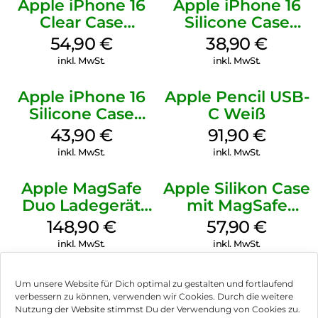
Apple iPhone 16
Apple iPhone 16
Clear Case
Silicone Case
MagSafe
MagSafe
54,90
€
38,90
€
Transparent
Ultramarine
inkl. MwSt.
inkl. MwSt.
Apple iPhone 16
Apple Pencil USB-
Silicone Case
C Weiß
MagSafe Plum
43,90
€
91,90
€
inkl. MwSt.
inkl. MwSt.
Apple MagSafe
Apple Silikon Case
Duo Ladegerät
mit MagSafe
Weiß
iPhone 14 Pro
148,90
€
57,90
€
(PRODUCT)RED
inkl. MwSt.
inkl. MwSt.
Um unsere Website für Dich optimal zu gestalten und fortlaufend
verbessern zu können, verwenden wir Cookies. Durch die weitere
Nutzung der Website stimmst Du der Verwendung von Cookies zu.