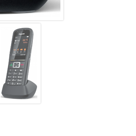
Technologie von Gigaset steh
auch, egal ob man es als Hand
verwendet. Und wenn es einma
automatische Lautstärkenanpas
Umgebungen hören – und gehör
oder 3,5mm-Buchse möglich.
Allzeit bereit
Wer etwas zu sagen hat, sollte
Geschäften in aller Ruhe nach
bis zu 13 Stunden Gesprächszei
allzeit bereit. Aufladen lässt
integrierten Gürtelclips können
ist als Zubehör erhältlich.
Auch außen erreichbar
Flexibel dank Multizelle: Mit
Firmengelände erreichbar, inn
Gigaset Multizellen-System kl
Handover & Roaming ist gewäh
Basisstationen von Drittanbiet
Multizellenumgebungen.