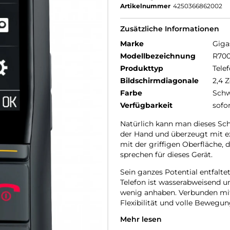
Artikelnummer
4250366862002
Zusätzliche Informationen
Marke
Giga
Modellbezeichnung
R700
Produkttyp
Telef
Bildschirmdiagonale
2,4 Z
Farbe
Schw
Verfügbarkeit
sofo
Natürlich kann man dieses Sch
der Hand und überzeugt mit ex
mit der griffigen Oberfläche
sprechen für dieses Gerät.
Sein ganzes Potential entfalt
Telefon ist wasserabweisend u
wenig anhaben. Verbunden mit
Flexibilität und volle Beweg
Mehr lesen
Auf die harte Tour