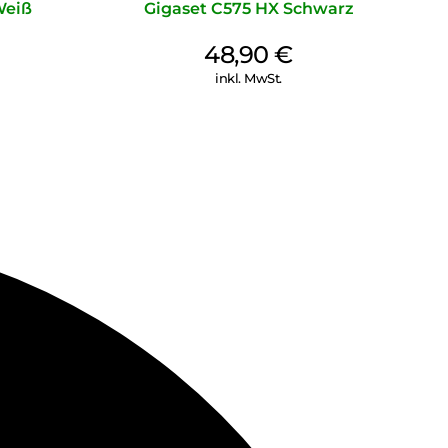
Weiß
Gigaset C575 HX Schwarz
48,90
€
inkl. MwSt.