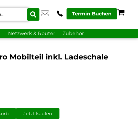
Termin Buchen
e
Netzwerk & Router
Zubehör
o Mobilteil inkl. Ladeschale
korb
Jetzt kaufen