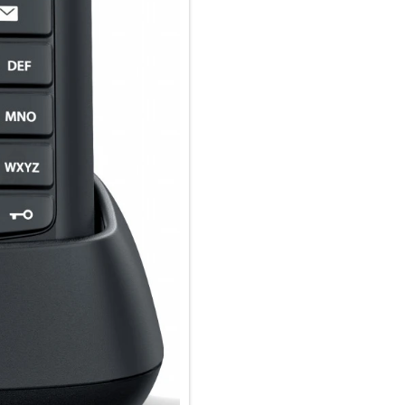
Für alle, die nach einem allze
leistet überall gute Dienste, a
stabil und nach Schutzklasse I
der harten Oberfläche ebenso 
Das vereinfacht die Reinigung
An die Arbeit
Ein gutes Telefon erkennt man
PRO passt sich Ihrem Arbeitsal
Nässe oder in staubigen Produk
verlassen, mit seiner gummiert
Selbst die Bedienung mit Arb
Alarmtaste sorgt für Ihre Siche
Alarmstufe: laut
Wenn es mal etwas lauter zuge
des Vibrationsalarms und der F
Bereiche, für Produktionsstä
beeindruckt mit großem Farbdi
es mal später werden sollte: B
Taschenlampe einsetzbar.
Auf die Ohren
Hört, hört! Dieses Telefon be