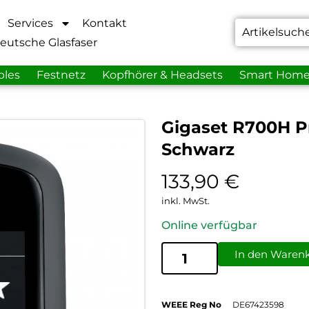
Services
Kontakt
eutsche Glasfaser
bles
Festnetz
Kopfhörer & Headsets
Smart Hom
Gigaset R700H Pr
Schwarz
133,90
€
inkl. MwSt.
Online verfügbar
In den Waren
WEEE Reg No
DE67423598