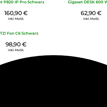
et P820 IP Pro Schwarz
Gigaset DESK 600 
160,90
€
62,90
€
inkl. MwSt.
inkl. MwSt.
TZ! Fon C6 Schwarz
98,90
€
inkl. MwSt.