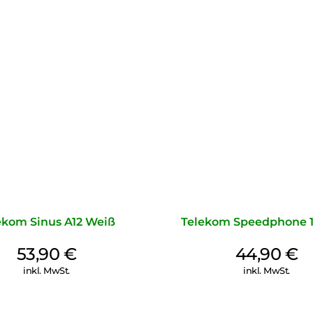
ekom Sinus A12 Weiß
Telekom Speedphone 1
53,90
€
44,90
€
inkl. MwSt.
inkl. MwSt.