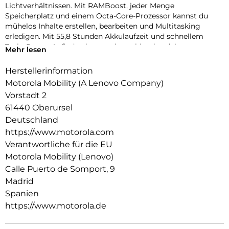
Lichtverhältnissen. Mit RAMBoost, jeder Menge
Speicherplatz und einem Octa-Core-Prozessor kannst du
mühelos Inhalte erstellen, bearbeiten und Multitasking
erledigen. Mit 55,8 Stunden Akkulaufzeit und schnellem
TurboPower-Aufladen kannst du problemlos deine
Mehr lesen
Aufnahmen und Bearbeitungssitzungen durchziehen. Schau
dir deine Creators,Reels und Videos auf einem scharfen,
Herstellerinformation
lebendigen 6,72″-Full-HD-Display mit StereoLautsprechern
Motorola Mobility (A Lenovo Company)
und Dolby Atmos-Sound an. Und das alles mit einem
Vorstadt 2
hochwertigen Look-and-Feel, und in einer Qualität, die auf
61440 Oberursel
Langlebigkeit ausgelegt ist. Das neue moto g17 ist in jeder
Hinsicht ein Gewinner.
Deutschland
https://www.motorola.com
Verantwortliche für die EU
Motorola Mobility (Lenovo)
Calle Puerto de Somport, 9
Madrid
Spanien
https://www.motorola.de