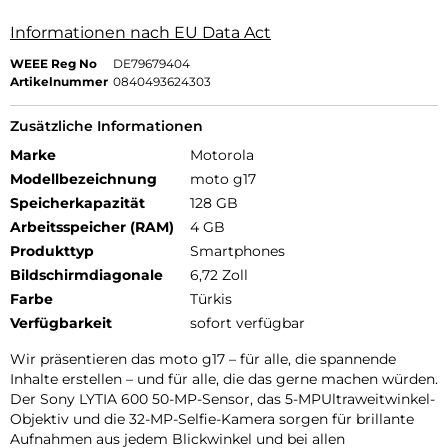
Informationen nach EU Data Act
WEEE Reg No
DE79679404
Artikelnummer
0840493624303
Zusätzliche Informationen
Marke
Motorola
Modellbezeichnung
moto g17
Speicherkapazität
128 GB
Arbeitsspeicher (RAM)
4 GB
Produkttyp
Smartphones
Bildschirmdiagonale
6,72 Zoll
Farbe
Türkis
Verfügbarkeit
sofort verfügbar
Wir präsentieren das moto g17 – für alle, die spannende
Inhalte erstellen – und für alle, die das gerne machen würden.
Der Sony LYTIA 600 50-MP-Sensor, das 5-MPUltraweitwinkel-
Objektiv und die 32-MP-Selfie-Kamera sorgen für brillante
Aufnahmen aus jedem Blickwinkel und bei allen