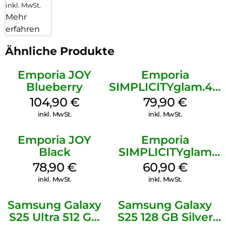
inkl. MwSt.
Mehr
erfahren
Ähnliche Produkte
Emporia JOY
Emporia
Blueberry
SIMPLICITYglam.4G
Schwarz
104,90
€
79,90
€
inkl. MwSt.
inkl. MwSt.
Emporia JOY
Emporia
Black
SIMPLICITYglam
Schwarz
78,90
€
60,90
€
inkl. MwSt.
inkl. MwSt.
Samsung Galaxy
Samsung Galaxy
S25 Ultra 512 GB
S25 128 GB Silver