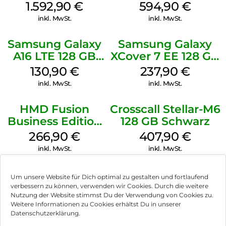
Titanium
Shadow
1.592,90
€
594,90
€
Silverblue
inkl. MwSt.
inkl. MwSt.
Samsung Galaxy
Samsung Galaxy
A16 LTE 128 GB
XCover 7 EE 128 GB
Black
Black
130,90
€
237,90
€
inkl. MwSt.
inkl. MwSt.
HMD Fusion
Crosscall Stellar-M6
Business Edition
128 GB Schwarz
256 GB Grey
266,90
€
407,90
€
inkl. MwSt.
inkl. MwSt.
Um unsere Website für Dich optimal zu gestalten und fortlaufend
verbessern zu können, verwenden wir Cookies. Durch die weitere
Nutzung der Website stimmst Du der Verwendung von Cookies zu.
Impressum
Weitere Informationen zu Cookies erhältst Du in unserer
Datenschutzerklärung.
AGB