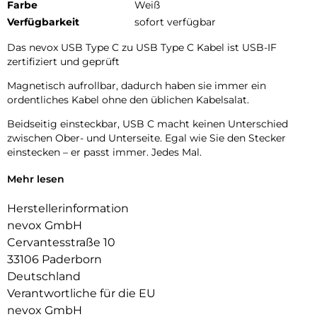
Farbe
Weiß
Verfügbarkeit
sofort verfügbar
Das nevox USB Type C zu USB Type C Kabel ist USB-IF
zertifiziert und geprüft
Magnetisch aufrollbar, dadurch haben sie immer ein
ordentliches Kabel ohne den üblichen Kabelsalat.
Beidseitig einsteckbar, USB C macht keinen Unterschied
zwischen Ober- und Unterseite. Egal wie Sie den Stecker
einstecken – er passt immer. Jedes Mal.
Der Type C Stecker ist nach der neuesten Technologie aus
Mehr lesen
einem Stück gefertigt. Somit hat dieser keine Faltkanten
und ist damit langlebiger und robuster.
Herstellerinformation
nevox GmbH
Die geflochtene Nylonhülle bietet eine lange
Cervantesstraße 10
Gebrauchsdauer und ein verwickeln wird dadurch verhindert.
33106 Paderborn
Das Aluminiumgehäuse sorgt für eine bessere
Deutschland
Hitzeableitung. Es erhitzt sich langsamer und kühlt schneller
Verantwortliche für die EU
ab als vergleichbare Materialien.
nevox GmbH