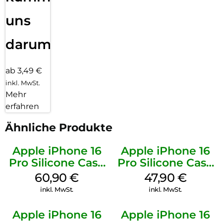
uns
darum!
ab 3,49 €
inkl. MwSt.
Mehr
erfahren
Ähnliche Produkte
Apple iPhone 16
Apple iPhone 16
Pro Silicone Case
Pro Silicone Case
MagSafe Stone
MagSafe Denim
60,90
€
47,90
€
Gray
inkl. MwSt.
inkl. MwSt.
Apple iPhone 16
Apple iPhone 16