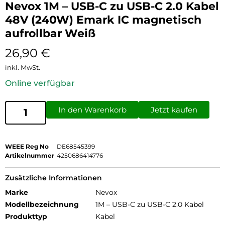
Nevox 1M – USB-C zu USB-C 2.0 Kabel
48V (240W) Emark IC magnetisch
aufrollbar Weiß
26,90
€
inkl. MwSt.
Online verfügbar
In den Warenkorb
Jetzt kaufen
WEEE Reg No
DE68545399
Artikelnummer
4250686414776
Zusätzliche Informationen
Marke
Nevox
Modellbezeichnung
1M – USB-C zu USB-C 2.0 Kabel
Produkttyp
Kabel