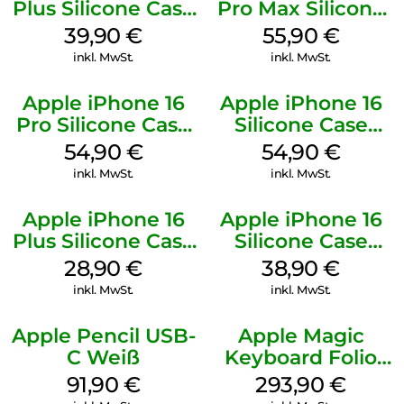
Plus Silicone Case
Pro Max Silicone
MagSafe Plum
Case MagSafe
39,90
€
55,90
€
Stone Gray
inkl. MwSt.
inkl. MwSt.
Apple iPhone 16
Apple iPhone 16
Pro Silicone Case
Silicone Case
MagSafe Black
MagSafe Black
54,90
€
54,90
€
inkl. MwSt.
inkl. MwSt.
Apple iPhone 16
Apple iPhone 16
Plus Silicone Case
Silicone Case
MagSafe Black
MagSafe
28,90
€
38,90
€
Ultramarine
inkl. MwSt.
inkl. MwSt.
Apple Pencil USB-
Apple Magic
C Weiß
Keyboard Folio
iPad 10.9″ (10.Gen.)
91,90
€
293,90
€
Weiß