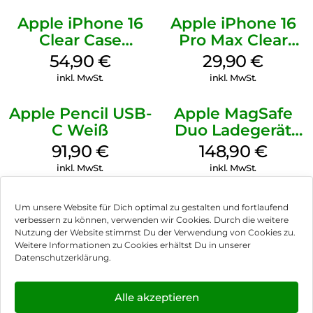
Apple iPhone 16
Apple iPhone 16
Clear Case
Pro Max Clear
MagSafe
Case MagSafe
54,90
€
29,90
€
Transparent
Transparent
inkl. MwSt.
inkl. MwSt.
Apple Pencil USB-
Apple MagSafe
C Weiß
Duo Ladegerät
Weiß
91,90
€
148,90
€
inkl. MwSt.
inkl. MwSt.
Um unsere Website für Dich optimal zu gestalten und fortlaufend
verbessern zu können, verwenden wir Cookies. Durch die weitere
Nutzung der Website stimmst Du der Verwendung von Cookies zu.
Impressum
Weitere Informationen zu Cookies erhältst Du in unserer
Datenschutzerklärung.
AGB
Datenschutz
Alle akzeptieren