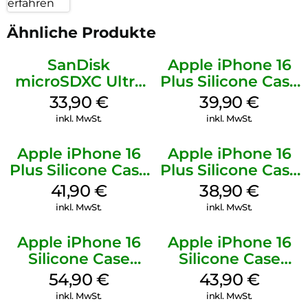
erfahren
Ähnliche Produkte
SanDisk
Apple iPhone 16
microSDXC Ultra
Plus Silicone Case
128 GB + Adapter
MagSafe Plum
33,90
€
39,90
€
Mobile
inkl. MwSt.
inkl. MwSt.
Apple iPhone 16
Apple iPhone 16
Plus Silicone Case
Plus Silicone Case
MagSafe Stone
MagSafe Denim
41,90
€
38,90
€
Gray
inkl. MwSt.
inkl. MwSt.
Apple iPhone 16
Apple iPhone 16
Silicone Case
Silicone Case
MagSafe Black
MagSafe Plum
54,90
€
43,90
€
inkl. MwSt.
inkl. MwSt.