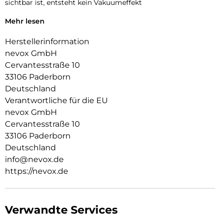
sichtbar ist, entsteht kein Vakuumeffekt
Alle Tasten und Ecken werden geschützt, zudem ist für die
Mehr lesen
Absicherung der Kamera eine Erhöhung integriert
Herstellerinformation
nevox GmbH
Cervantesstraße 10
33106 Paderborn
Deutschland
Verantwortliche für die EU
nevox GmbH
Cervantesstraße 10
33106 Paderborn
Deutschland
info@nevox.de
https://nevox.de
Verwandte Services