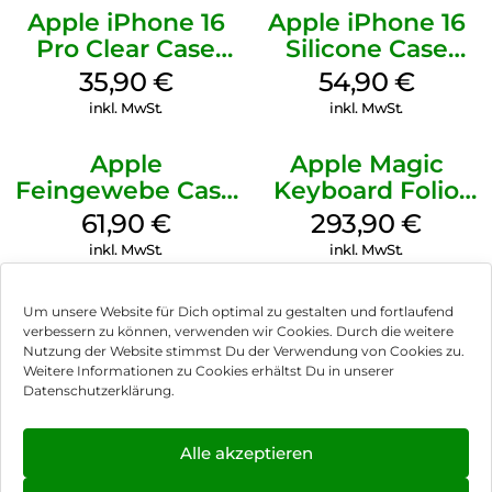
Apple iPhone 16
Apple iPhone 16
Pro Clear Case
Silicone Case
MagSafe
MagSafe Black
35,90
€
54,90
€
Transparent
inkl. MwSt.
inkl. MwSt.
Apple
Apple Magic
Feingewebe Case
Keyboard Folio
iPhone 15 Pro
iPad 10.9″ (10.Gen.)
61,90
€
293,90
€
MagSafe Schwarz
Weiß
inkl. MwSt.
inkl. MwSt.
Um unsere Website für Dich optimal zu gestalten und fortlaufend
verbessern zu können, verwenden wir Cookies. Durch die weitere
Nutzung der Website stimmst Du der Verwendung von Cookies zu.
Impressum
Weitere Informationen zu Cookies erhältst Du in unserer
Datenschutzerklärung.
AGB
Datenschutz
Alle akzeptieren
Vertrag widerrufen