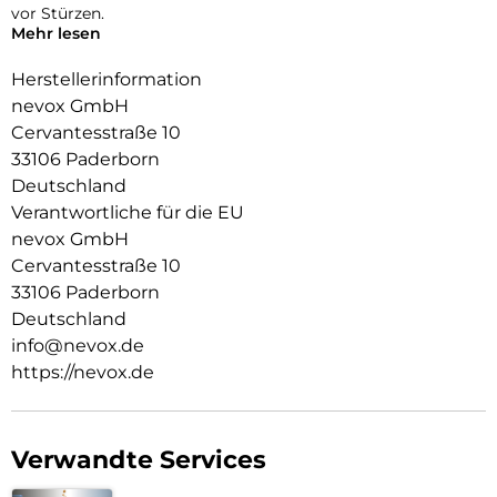
vor Stürzen.
Mehr lesen
Das Display ist durch die seitlichen Flanken geschützt.
Herstellerinformation
Durch das verwendete Material ist diese komplett
nevox GmbH
Transparent und bringt jegliche Farbe des Smartphones,
Cervantesstraße 10
passend zur Geltung.
33106 Paderborn
Die Anschlüsse, Knöpfe und Kamera bleiben voll zugänglich.
Deutschland
Hochwertiges Schmutzabweisendes Material und
Verantwortliche für die EU
Schockproof durch eingearbeitete Luftpolster in den Ecken.
nevox GmbH
Cervantesstraße 10
33106 Paderborn
Deutschland
info@nevox.de
https://nevox.de
Verwandte Services