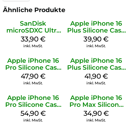
Ähnliche Produkte
SanDisk
Apple iPhone 16
microSDXC Ultra
Plus Silicone Case
128 GB + Adapter
MagSafe Plum
33,90
€
39,90
€
Mobile
inkl. MwSt.
inkl. MwSt.
Apple iPhone 16
Apple iPhone 16
Pro Silicone Case
Plus Silicone Case
MagSafe Denim
MagSafe Stone
47,90
€
41,90
€
Gray
inkl. MwSt.
inkl. MwSt.
Apple iPhone 16
Apple iPhone 16
Pro Silicone Case
Pro Max Silicone
MagSafe Black
Case MagSafe
54,90
€
34,90
€
Denim
inkl. MwSt.
inkl. MwSt.