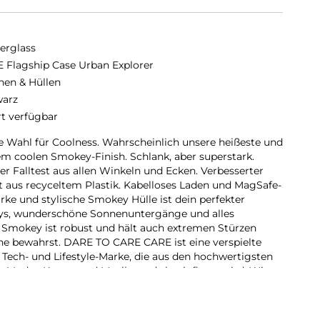
erglass
 Flagship Case Urban Explorer
hen & Hüllen
arz
rt verfügbar
e Wahl für Coolness. Wahrscheinlich unsere heißeste und
em coolen Smokey-Finish. Schlank, aber superstark.
r Falltest aus allen Winkeln und Ecken. Verbesserter
t aus recyceltem Plastik. Kabelloses Laden und MagSafe-
rke und stylische Smokey Hülle ist dein perfekter
rtys, wunderschöne Sonnenuntergänge und alles
, Smokey ist robust und hält auch extremen Stürzen
he bewahrst. DARE TO CARE CARE ist eine verspielte
 Tech- und Lifestyle-Marke, die aus den hochwertigsten
n Mode-, Kunst- und Musiktrends beeinflusst wird. Wir
die Welt, in der wir leben. Wir legen Wert auf
stellung. Wir kümmern uns um Technik und die
ndle dein Handy in ein stilvoll geschütztes Accessoire.