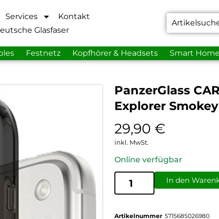
Services
Kontakt
eutsche Glasfaser
bles
Festnetz
Kopfhörer & Headsets
Smart Hom
PanzerGlass CAR
Explorer Smokey
29,90
€
inkl. MwSt.
Online verfügbar
In den Waren
Artikelnummer
5715685026980