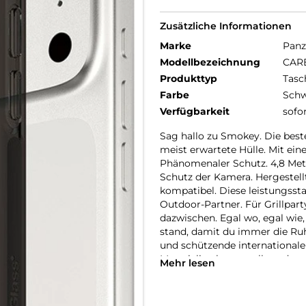
Zusätzliche Informationen
Marke
Panz
Modellbezeichnung
CARE
Produkttyp
Tasc
Farbe
Schw
Verfügbarkeit
sofo
Sag hallo zu Smokey. Die best
meist erwartete Hülle. Mit ein
Phänomenaler Schutz. 4,8 Mete
Schutz der Kamera. Hergestell
kompatibel. Diese leistungssta
Outdoor-Partner. Für Grillpa
dazwischen. Egal wo, egal wie
stand, damit du immer die Ru
und schützende internationale
Materialien hergestellt und vo
Mehr lesen
kümmern uns um Menschen und 
Nachhaltigkeit und Selbstdar
Lebensdauer von Technik. Verwa