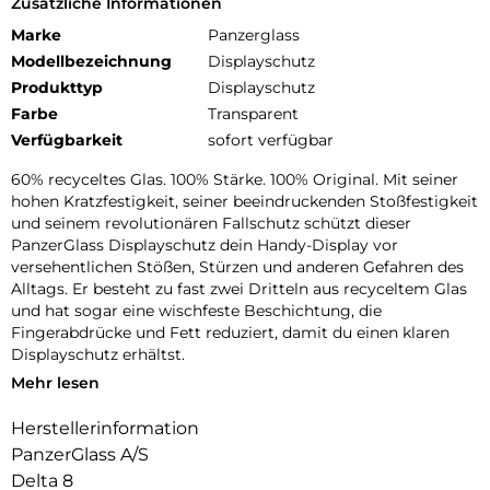
Zusätzliche Informationen
Marke
Panzerglass
Modellbezeichnung
Displayschutz
Produkttyp
Displayschutz
Farbe
Transparent
Verfügbarkeit
sofort verfügbar
60% recyceltes Glas. 100% Stärke. 100% Original. Mit seiner
hohen Kratzfestigkeit, seiner beeindruckenden Stoßfestigkeit
und seinem revolutionären Fallschutz schützt dieser
PanzerGlass Displayschutz dein Handy-Display vor
versehentlichen Stößen, Stürzen und anderen Gefahren des
Alltags. Er besteht zu fast zwei Dritteln aus recyceltem Glas
und hat sogar eine wischfeste Beschichtung, die
Fingerabdrücke und Fett reduziert, damit du einen klaren
Displayschutz erhältst.
Mehr lesen
Mit dem beiliegenden EasyAligner aus 100 % recyceltem
Plastik ist die Installation ein Kinderspiel (im Ernst!). Um es
Herstellerinformation
noch einfacher zu machen, haben wir eine Schritt-für-
PanzerGlass A/S
Schritt-Anleitung und einen QR-Code für den schnellen
Zugriff auf unser Online-Anleitungsvideo beigefügt. Und
Delta 8