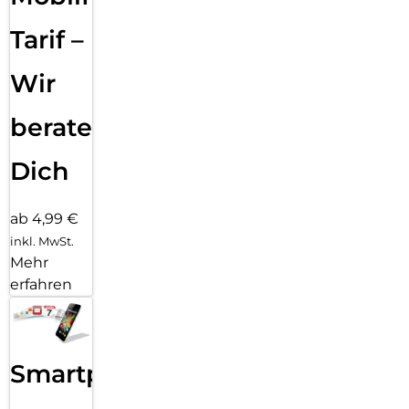
Klicks entfernt: Kombiniere deinen Displayschutz und deine
Hülle mit PanzerGlass PicturePerfect oder Hoops.
Tarif –
Reduktion von 2022-2024 gemessen durch Vergleich
ausgewählter Produkte aus dem PanzerGlass Kernsortiment.
Wir
beraten
Dich
ab 4,99 €
inkl. MwSt.
Mehr
erfahren
Smartphone