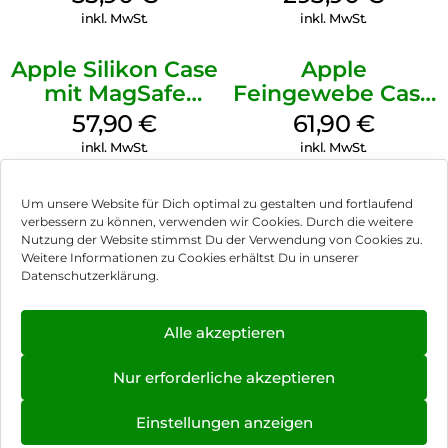
Transparent
Weiß
inkl. MwSt.
inkl. MwSt.
Apple Silikon Case
Apple
mit MagSafe
Feingewebe Case
iPhone 14 Pro
iPhone 15 Pro
57,90
€
61,90
€
(PRODUCT)RED
MagSafe Schwarz
inkl. MwSt.
inkl. MwSt.
Um unsere Website für Dich optimal zu gestalten und fortlaufend
verbessern zu können, verwenden wir Cookies. Durch die weitere
Nutzung der Website stimmst Du der Verwendung von Cookies zu.
Impressum
Weitere Informationen zu Cookies erhältst Du in unserer
Datenschutzerklärung.
AGB
Datenschutz
Alle akzeptieren
Vertrag widerrufen
Nur erforderliche akzeptieren
Hinweis zur Batterieentsorgung
Einstellungen anzeigen
Newsletter