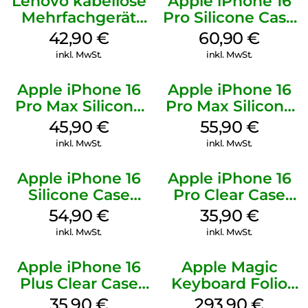
Lenovo kabellose
Apple iPhone 16
Mehrfachgerät
Pro Silicone Case
Luna Grey
MagSafe Stone
42,90
€
60,90
€
Gray
inkl. MwSt.
inkl. MwSt.
Apple iPhone 16
Apple iPhone 16
Pro Max Silicone
Pro Max Silicone
Case MagSafe
Case MagSafe
45,90
€
55,90
€
Ultramarine
Stone Gray
inkl. MwSt.
inkl. MwSt.
Apple iPhone 16
Apple iPhone 16
Silicone Case
Pro Clear Case
MagSafe Lake
MagSafe
54,90
€
35,90
€
Green
Transparent
inkl. MwSt.
inkl. MwSt.
Apple iPhone 16
Apple Magic
Plus Clear Case
Keyboard Folio
MagSafe
iPad 10.9″ (10.Gen.)
35,90
€
293,90
€