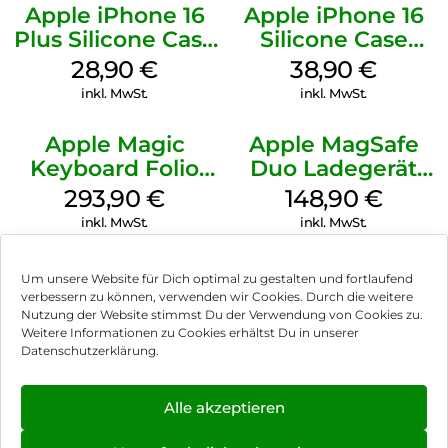
Apple iPhone 16
Apple iPhone 16
Plus Silicone Case
Silicone Case
MagSafe Black
MagSafe
28,90
€
38,90
€
Ultramarine
inkl. MwSt.
inkl. MwSt.
Apple Magic
Apple MagSafe
Keyboard Folio
Duo Ladegerät
iPad 10.9″ (10.Gen.)
Weiß
293,90
€
148,90
€
Weiß
inkl. MwSt.
inkl. MwSt.
Um unsere Website für Dich optimal zu gestalten und fortlaufend
verbessern zu können, verwenden wir Cookies. Durch die weitere
Nutzung der Website stimmst Du der Verwendung von Cookies zu.
Impressum
Weitere Informationen zu Cookies erhältst Du in unserer
Datenschutzerklärung.
AGB
Datenschutz
Alle akzeptieren
Vertrag widerrufen