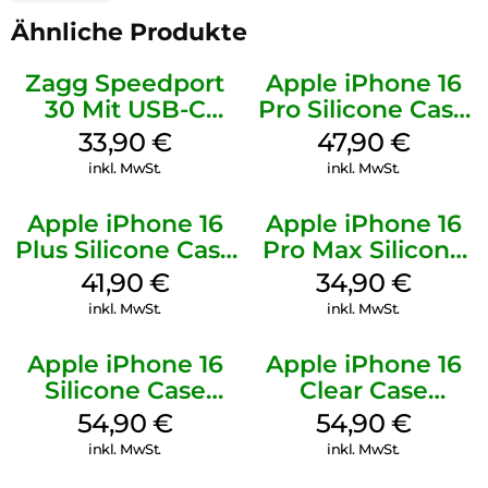
Ähnliche Produkte
Zagg Speedport
Apple iPhone 16
30 Mit USB-C
Pro Silicone Case
Kabel Weiß
MagSafe Denim
33,90
€
47,90
€
inkl. MwSt.
inkl. MwSt.
Apple iPhone 16
Apple iPhone 16
Plus Silicone Case
Pro Max Silicone
MagSafe Stone
Case MagSafe
41,90
€
34,90
€
Gray
Denim
inkl. MwSt.
inkl. MwSt.
Apple iPhone 16
Apple iPhone 16
Silicone Case
Clear Case
MagSafe Lake
MagSafe
54,90
€
54,90
€
Green
Transparent
inkl. MwSt.
inkl. MwSt.