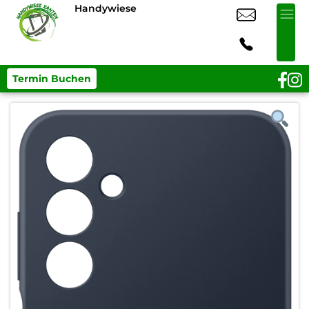
Handywiese
Termin Buchen