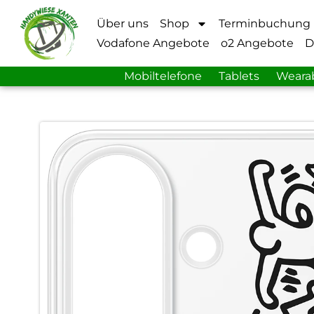
Über uns
Shop
Terminbuchung
Vodafone Angebote
o2 Angebote
D
Mobiltelefone
Tablets
Weara