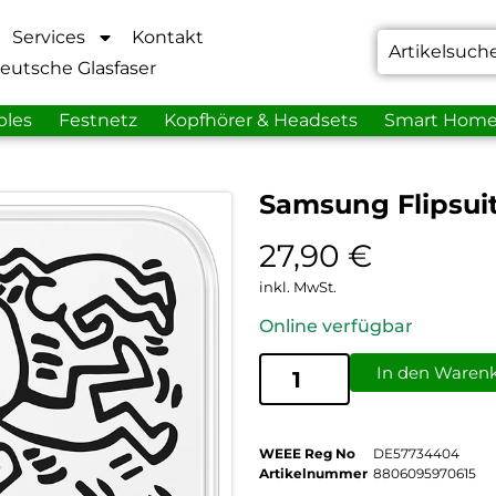
Services
Kontakt
eutsche Glasfaser
bles
Festnetz
Kopfhörer & Headsets
Smart Hom
Samsung Flipsui
27,90
€
inkl. MwSt.
Online verfügbar
In den Waren
WEEE Reg No
DE57734404
Artikelnummer
8806095970615