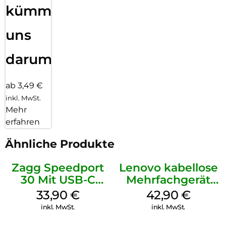
kümmern
uns
darum!
ab 3,49 €
inkl. MwSt.
Mehr
erfahren
Ähnliche Produkte
Zagg Speedport
Lenovo kabellose
30 Mit USB-C
Mehrfachgerät
Kabel Weiß
Luna Grey
33,90
€
42,90
€
inkl. MwSt.
inkl. MwSt.