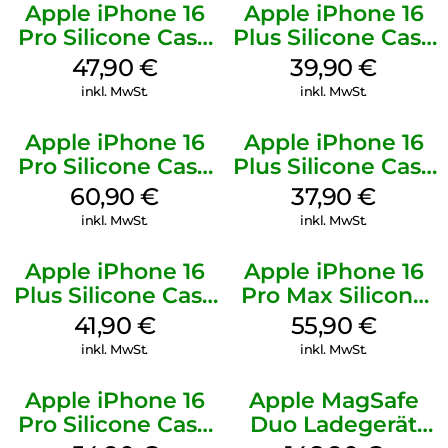
Apple iPhone 16
Apple iPhone 16
Pro Silicone Case
Plus Silicone Case
MagSafe Denim
MagSafe Plum
47,90
€
39,90
€
inkl. MwSt.
inkl. MwSt.
Apple iPhone 16
Apple iPhone 16
Pro Silicone Case
Plus Silicone Case
MagSafe Stone
MagSafe Lake
60,90
€
37,90
€
Gray
Green
inkl. MwSt.
inkl. MwSt.
Apple iPhone 16
Apple iPhone 16
Plus Silicone Case
Pro Max Silicone
MagSafe Stone
Case MagSafe
41,90
€
55,90
€
Gray
Stone Gray
inkl. MwSt.
inkl. MwSt.
Apple iPhone 16
Apple MagSafe
Pro Silicone Case
Duo Ladegerät