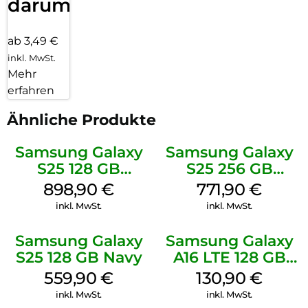
darum!
ab 3,49 €
inkl. MwSt.
Mehr
erfahren
Ähnliche Produkte
Samsung Galaxy
Samsung Galaxy
S25 128 GB
S25 256 GB
Icyblue
Icyblue
898,90
€
771,90
€
inkl. MwSt.
inkl. MwSt.
Samsung Galaxy
Samsung Galaxy
S25 128 GB Navy
A16 LTE 128 GB
Black
559,90
€
130,90
€
inkl. MwSt.
inkl. MwSt.