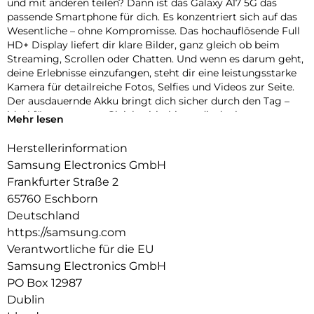
und mit anderen teilen? Dann ist das Galaxy A17 5G das
passende Smartphone für dich. Es konzentriert sich auf das
Wesentliche – ohne Kompromisse. Das hochauflösende Full
HD+ Display liefert dir klare Bilder, ganz gleich ob beim
Streaming, Scrollen oder Chatten. Und wenn es darum geht,
deine Erlebnisse einzufangen, steht dir eine leistungsstarke
Kamera für detailreiche Fotos, Selfies und Videos zur Seite.
Der ausdauernde Akku bringt dich sicher durch den Tag –
ideal für unterwegs. Gleichzeitig bietet dir der interne
Mehr lesen
Speicher jede Menge Platz für Apps, Bilder, Videos und mehr
– ohne ständiges ausmisten müssen. Optisch überzeugt das
Herstellerinformation
Galaxy A17 5G mit einem zeitlos-eleganten Design und
Samsung Electronics GmbH
modernen Farben. Einfach, praktisch und dabei typisch
Frankfurter Straße 2
Samsung.
65760 Eschborn
Bringt deine Welt zum Strahlen:
Deutschland
Ein Display, das für Klarheit sorgt. Auf dem FHD+ Display
https://samsung.com
deines Galaxy A17 5G kannst du deine Fotos, Videos, Apps
Verantwortliche für die EU
und Spiele in beeindruckender Schärfe und lebendigen
Farben genießen. Dank Full HD+ Auflösung kommen auf den
Samsung Electronics GmbH
6,7 Zoll auch kleine Details gut zur Geltung.
PO Box 12987
Dublin
Blick für Details: