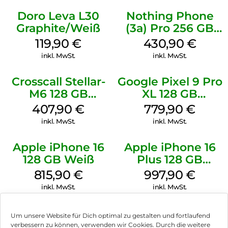
Doro Leva L30
Nothing Phone
Graphite/Weiß
(3a) Pro 256 GB
Grey
119,90
€
430,90
€
inkl. MwSt.
inkl. MwSt.
Crosscall Stellar-
Google Pixel 9 Pro
M6 128 GB
XL 128 GB
Schwarz
Obsidian
407,90
€
779,90
€
inkl. MwSt.
inkl. MwSt.
Apple iPhone 16
Apple iPhone 16
128 GB Weiß
Plus 128 GB
Schwarz
815,90
€
997,90
€
inkl. MwSt.
inkl. MwSt.
Um unsere Website für Dich optimal zu gestalten und fortlaufend
verbessern zu können, verwenden wir Cookies. Durch die weitere