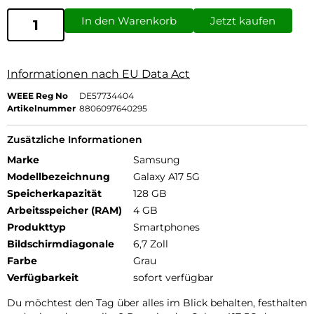
In den Warenkorb
Jetzt kaufen
Informationen nach EU Data Act
WEEE Reg No
DE57734404
Artikelnummer
8806097640295
Zusätzliche Informationen
Marke
Samsung
Modellbezeichnung
Galaxy A17 5G
Speicherkapazität
128 GB
Arbeitsspeicher (RAM)
4 GB
Produkttyp
Smartphones
Bildschirmdiagonale
6,7 Zoll
Farbe
Grau
Verfügbarkeit
sofort verfügbar
Du möchtest den Tag über alles im Blick behalten, festhalten