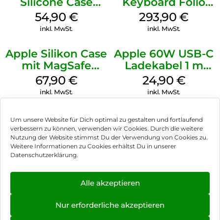
Silicone Case
Keyboard Folio
MagSafe Lake
iPad 10.9″ (10.Gen.)
54,90
€
293,90
€
Green
Weiß
inkl. MwSt.
inkl. MwSt.
Apple Silikon Case
Apple 60W USB-C
mit MagSafe
Ladekabel 1 m
iPhone 14 Pro
Weiß
67,90
€
24,90
€
(PRODUCT)RED
inkl. MwSt.
inkl. MwSt.
Um unsere Website für Dich optimal zu gestalten und fortlaufend
verbessern zu können, verwenden wir Cookies. Durch die weitere
Nutzung der Website stimmst Du der Verwendung von Cookies zu.
Impressum
Weitere Informationen zu Cookies erhältst Du in unserer
Datenschutzerklärung.
AGB
Datenschutz
Alle akzeptieren
Vertrag widerrufen
Nur erforderliche akzeptieren
Hinweis zur Batterieentsorgung