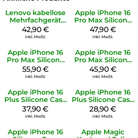
Lenovo kabellose
Apple iPhone 16
Mehrfachgerät
Pro Max Silicone
Luna Grey
Case MagSafe
42,90
€
47,90
€
Black
inkl. MwSt.
inkl. MwSt.
Apple iPhone 16
Apple iPhone 16
Pro Max Silicone
Pro Max Silicone
Case MagSafe
Case MagSafe
55,90
€
45,90
€
Stone Gray
Ultramarine
inkl. MwSt.
inkl. MwSt.
Apple iPhone 16
Apple iPhone 16
Plus Silicone Case
Plus Silicone Case
MagSafe Lake
MagSafe Black
37,90
€
28,90
€
Green
inkl. MwSt.
inkl. MwSt.
Apple iPhone 16
Apple Magic