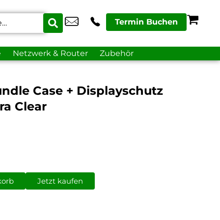
Termin Buchen
e
Netzwerk & Router
Zubehör
ndle Case + Displayschutz
ra Clear
korb
Jetzt kaufen