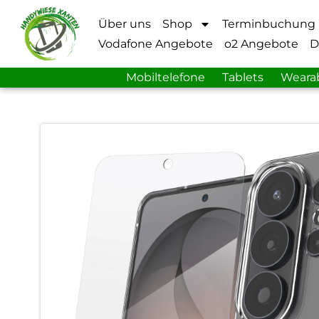
Über uns
Shop
Terminbuchung
Vodafone Angebote
o2 Angebote
D
Mobiltelefone
Tablets
Weara