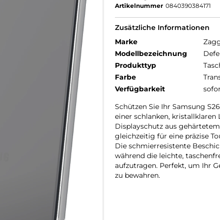
Artikelnummer
0840390384171
Zusätzliche Informationen
Marke
Zag
Modellbezeichnung
Defe
Produkttyp
Tasc
Farbe
Tran
Verfügbarkeit
sofo
Schützen Sie Ihr Samsung S26 
einer schlanken, kristallklare
Displayschutz aus gehärtetem 
gleichzeitig für eine präzise 
Die schmierresistente Beschich
während die leichte, taschenfr
aufzutragen. Perfekt, um Ihr G
zu bewahren.