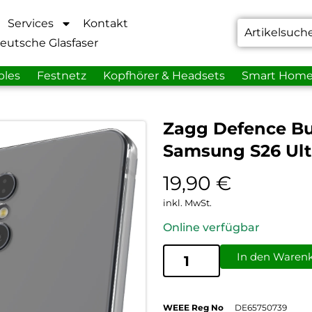
Services
Kontakt
eutsche Glasfaser
bles
Festnetz
Kopfhörer & Headsets
Smart Hom
Zagg Defence Bu
Samsung S26 Ult
19,90
€
inkl. MwSt.
Online verfügbar
In den Waren
WEEE Reg No
DE65750739