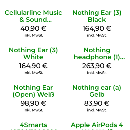
3 Purple
Cellularline Music
Nothing Ear (3)
& Sound
Black
Bluetooth
40,90
€
164,90
€
Headphone MAXI
inkl. MwSt.
inkl. MwSt.
3 Blue
Nothing Ear (3)
Nothing
White
headphone (1)
Schwarz
164,90
€
263,90
€
inkl. MwSt.
inkl. MwSt.
Nothing Ear
Nothing ear (a)
(Open) Weiß
Gelb
98,90
€
83,90
€
inkl. MwSt.
inkl. MwSt.
4Smarts
Apple AirPods 4