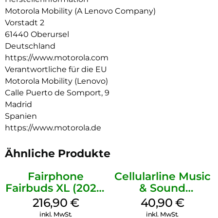
Hörerlebnis ganz einfach personalisieren und steuern. All das
Motorola Mobility (A Lenovo Company)
und dazu noch jede Menge Spielzeit, Schnellladen und ein
Vorstadt 2
wasserabweisendes Design. Fühle, wie der Beat zum Leben
61440 Oberursel
erwacht mit moto buds bass.
Deutschland
https://www.motorola.com
Verantwortliche für die EU
Motorola Mobility (Lenovo)
Calle Puerto de Somport, 9
Madrid
Spanien
https://www.motorola.de
Ähnliche Produkte
Fairphone
Cellularline Music
Fairbuds XL (2025)
& Sound
Horizon Black
Bluetooth
216,90
€
40,90
€
Headphone MAXI
inkl. MwSt.
inkl. MwSt.