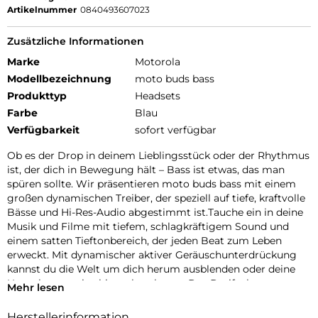
Artikelnummer
0840493607023
Zusätzliche Informationen
Marke
Motorola
Modellbezeichnung
moto buds bass
Produkttyp
Headsets
Farbe
Blau
Verfügbarkeit
sofort verfügbar
Ob es der Drop in deinem Lieblingsstück oder der Rhythmus
ist, der dich in Bewegung hält – Bass ist etwas, das man
spüren sollte. Wir präsentieren moto buds bass mit einem
großen dynamischen Treiber, der speziell auf tiefe, kraftvolle
Bässe und Hi-Res-Audio abgestimmt ist.Tauche ein in deine
Musik und Filme mit tiefem, schlagkräftigem Sound und
einem satten Tieftonbereich, der jeden Beat zum Leben
erweckt. Mit dynamischer aktiver Geräuschunterdrückung
kannst du die Welt um dich herum ausblenden oder deine
Umgebung weiterhin wahrnehmen. Das Dreifach-
Mehr lesen
Mikrofonsystem an jedem Earbud sorgt für klare
Sprachanrufe. Und mit der Moto Buds-App kannst du dein
Herstellerinformation